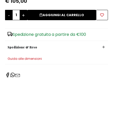
€ 105,00
Zuccheriere
-
+
AGGIUNGI AL CARRELLO
Spedizione gratuita a partire da €100
Spedizione & Reso
Guida alle dimensioni