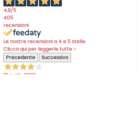
4,9
/5
405
recensioni
Le nostre recensioni a 4 e 5 stelle.
Clicca qui per leggerle tutte >
Precedente
Successivo
18 Luglio 2026
Ottimi prodotti bella azienda
Acquirente verificato
08 Luglio 2026
Consegna puntualissima, imballo perfetto. Sulle
ceramiche nulla dire se non semplicemente