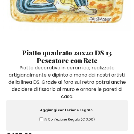
Quadri e Pannelli per Pareti
Scatole
Portatovaglioli
De Simone per Giusina
Tozzetti
Secchielli Portaghiaccio
Secchielli Portaghiaccio
Vasi
Tegamini
Sale e Pepe - Olio e Aceto
Vasi Mignon
Servizi di Piatti
Servizi di Piatti
Tozzetti
Secchielli Portaghiaccio
Set Sushi
Set Sushi
Sottopentola & Sottobottiglia
Sottopentola & Sottobottiglia
Vasi Mignon
Servizi di Piatti
Tazzine da Caffè con Piattino
Tazzine da Caffè con Piattino
Piatto quadrato 20x20 DS 13
Set Sushi
Pescatore con Rete
Tegami e Zuppiere
Tegami e Zuppiere
Sottopentola & Sottobottiglia
Piatto decorativo in ceramica, realizzato
Teiere
Teiere
artigianalmente e dipinto a mano dai nostri artisti,
Tazzine da Caffè con Piattino
Tovaglie
Tovaglie
della linea DS. Grazie al foro sul retro potrai anche
Tegami e Zuppiere
decidere di fissarlo al muro e ornare le pareti di
Tovagliette Americane & Sottopiatti
Tovagliette Americane & Sottopiatti
casa.
Teiere
Vassoi
Vassoi
Tovaglie
Aggiungi confezione regalo
Zuccheriere
Zuccheriere
Ⰶ Confezione Regalo
(
€ 3,00
)
Tovagliette Americane & Sottopiatti
Vassoi