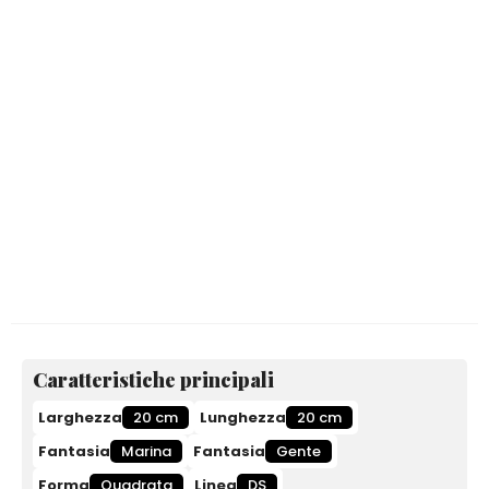
Caratteristiche principali
Larghezza
20 cm
Lunghezza
20 cm
Fantasia
Marina
Fantasia
Gente
Forma
Quadrata
Linea
DS