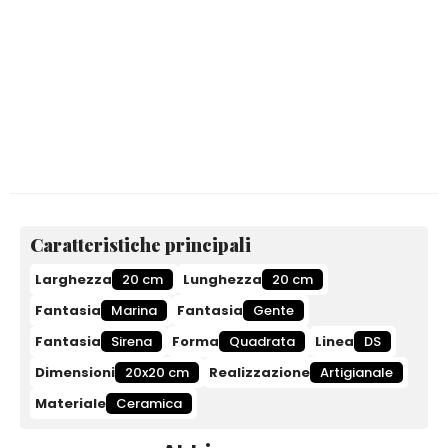
Caratteristiche principali
Larghezza
20 cm
Lunghezza
20 cm
Fantasia
Marina
Fantasia
Gente
Fantasia
Sirena
Forma
Quadrata
Linea
DS
Dimensioni
20x20 cm
Realizzazione
Artigianale
Materiale
Ceramica