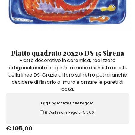
Quadri e Pannelli per Pareti
Scatole
Portatovaglioli
De Simone per Giusina
Tozzetti
Secchielli Portaghiaccio
Secchielli Portaghiaccio
Vasi
Tegamini
Sale e Pepe - Olio e Aceto
Vasi Mignon
Servizi di Piatti
Servizi di Piatti
Tozzetti
Secchielli Portaghiaccio
Set Sushi
Set Sushi
Sottopentola & Sottobottiglia
Sottopentola & Sottobottiglia
Vasi Mignon
Servizi di Piatti
Tazzine da Caffè con Piattino
Tazzine da Caffè con Piattino
Piatto quadrato 20x20 DS 15 Sirena
Set Sushi
Piatto decorativo in ceramica, realizzato
Tegami e Zuppiere
Tegami e Zuppiere
Sottopentola & Sottobottiglia
artigianalmente e dipinto a mano dai nostri artisti,
Teiere
Teiere
della linea DS. Grazie al foro sul retro potrai anche
Tazzine da Caffè con Piattino
Tovaglie
Tovaglie
decidere di fissarlo al muro e ornare le pareti di
Tegami e Zuppiere
casa.
Tovagliette Americane & Sottopiatti
Tovagliette Americane & Sottopiatti
Teiere
Vassoi
Vassoi
Aggiungi confezione regalo
Tovaglie
Ⰶ Confezione Regalo
(
€ 3,00
)
Zuccheriere
Zuccheriere
Tovagliette Americane & Sottopiatti
€ 105,00
Vassoi