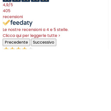
4,9
/5
405
recensioni
Le nostre recensioni a 4 e 5 stelle.
Clicca qui per leggerle tutte >
Precedente
Successivo
18 Luglio 2026
Ottimi prodotti bella azienda
Acquirente verificato
08 Luglio 2026
Consegna puntualissima, imballo perfetto. Sulle
ceramiche nulla dire se non semplicemente
STUPENDE!