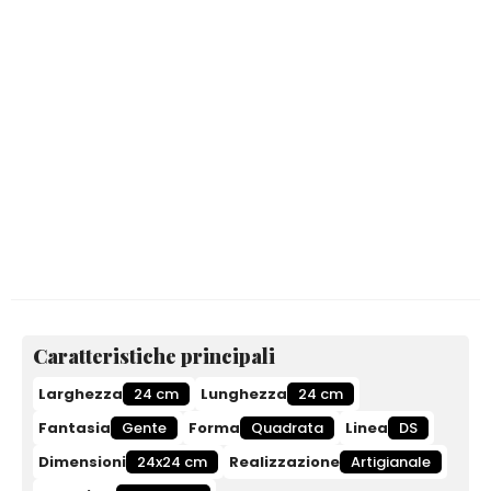
Caratteristiche principali
Larghezza
24 cm
Lunghezza
24 cm
Fantasia
Gente
Forma
Quadrata
Linea
DS
Dimensioni
24x24 cm
Realizzazione
Artigianale