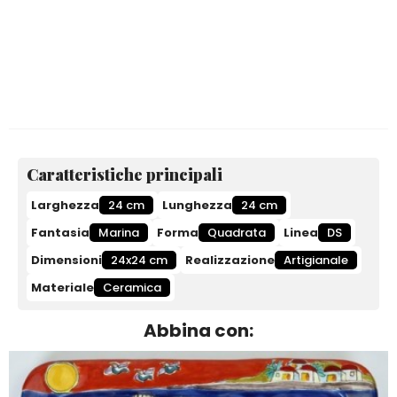
Caratteristiche principali
Larghezza
24 cm
Lunghezza
24 cm
Fantasia
Marina
Forma
Quadrata
Linea
DS
Dimensioni
24x24 cm
Realizzazione
Artigianale
Materiale
Ceramica
Abbina con: