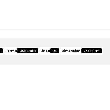
e
Forma
Quadrata
Linea
DS
Dimensioni
24x24 cm