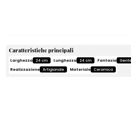
Caratteristiche principali
Larghezza
24 cm
Lunghezza
24 cm
Fantasia
Gent
Realizzazione
Artigianale
Materiale
Ceramica