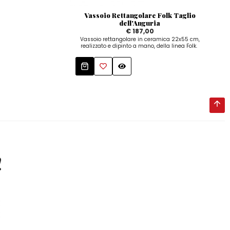
Vassoio Rettangolare Folk Taglio
Piat
dell'Anguria
€ 187,00
Vassoio rettangolare in ceramica 22x55 cm,
P
realizzato e dipinto a mano, della linea Folk.
art
art
!