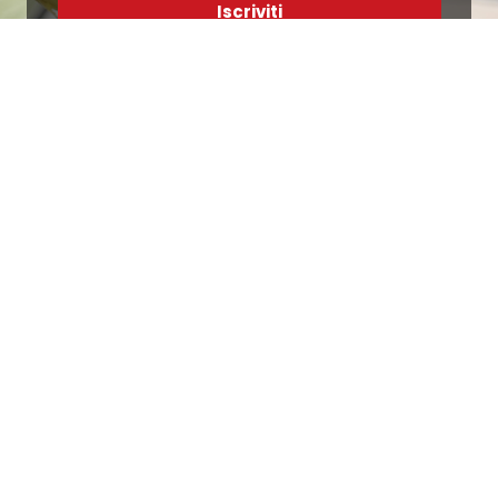
Iscriviti
Ho letto e accetto le condizioni contenute nella
Privacy Policy
.
Ottimo
4,9
/5
405
recensioni
Le nostre recensioni a 4 e 5 stelle.
Clicca qui per leggerle tutte >
Precedente
Successivo