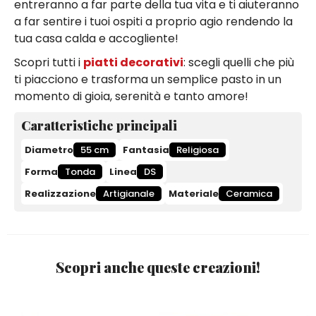
entreranno a far parte della tua vita e ti aiuteranno
a far sentire i tuoi ospiti a proprio agio rendendo la
tua casa calda e accogliente!
Scopri tutti i
piatti decorativi
: scegli quelli che più
ti piacciono e trasforma un semplice pasto in un
momento di gioia, serenità e tanto amore!
Caratteristiche principali
Diametro
55 cm
Fantasia
Religiosa
Forma
Tonda
Linea
DS
Realizzazione
Artigianale
Materiale
Ceramica
Scopri anche queste creazioni!