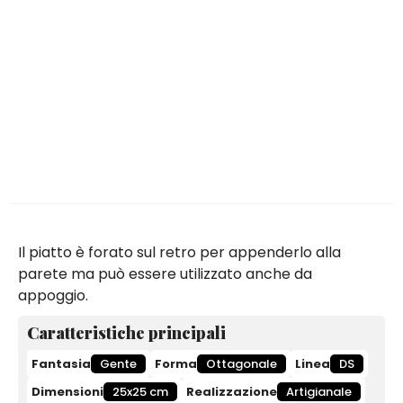
Il piatto è forato sul retro per appenderlo alla
parete ma può essere utilizzato anche da
appoggio.
Caratteristiche principali
Fantasia
Gente
Forma
Ottagonale
Linea
DS
Dimensioni
25x25 cm
Realizzazione
Artigianale