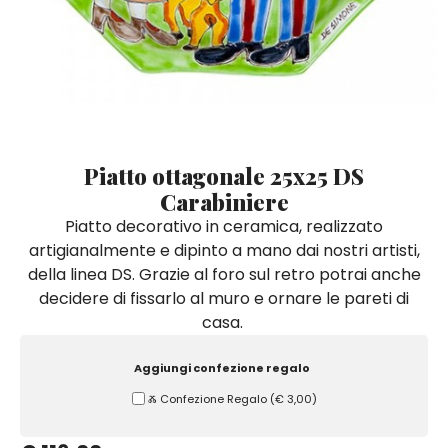
Quadri e Pannelli per Pareti
Scatole
Portatovaglioli
De Simone per Giusina
Tozzetti
Secchielli Portaghiaccio
Secchielli Portaghiaccio
Vasi
Tegamini
Sale e Pepe - Olio e Aceto
Vasi Mignon
Servizi di Piatti
Servizi di Piatti
Tozzetti
Secchielli Portaghiaccio
Set Sushi
Set Sushi
Sottopentola & Sottobottiglia
Sottopentola & Sottobottiglia
Vasi Mignon
Servizi di Piatti
Tazzine da Caffè con Piattino
Tazzine da Caffè con Piattino
Piatto ottagonale 25x25 DS
Set Sushi
Carabiniere
Tegami e Zuppiere
Tegami e Zuppiere
Sottopentola & Sottobottiglia
Piatto decorativo in ceramica, realizzato
Teiere
Teiere
artigianalmente e dipinto a mano dai nostri artisti,
Tazzine da Caffè con Piattino
Tovaglie
Tovaglie
della linea DS. Grazie al foro sul retro potrai anche
Tegami e Zuppiere
decidere di fissarlo al muro e ornare le pareti di
Tovagliette Americane & Sottopiatti
Tovagliette Americane & Sottopiatti
casa.
Teiere
Vassoi
Vassoi
Tovaglie
Aggiungi confezione regalo
Zuccheriere
Zuccheriere
Ⰶ Confezione Regalo
(
€ 3,00
)
Tovagliette Americane & Sottopiatti
Vassoi