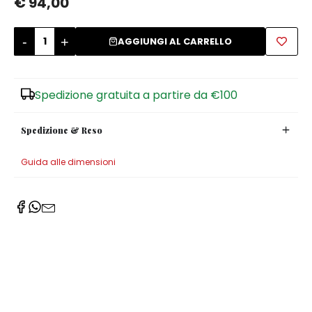
€ 94,00
Zuccheriere
-
+
AGGIUNGI AL CARRELLO
Spedizione gratuita a partire da €100
Spedizione & Reso
Guida alle dimensioni