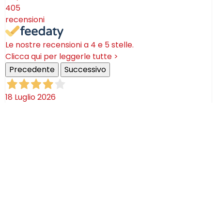
405
recensioni
Le nostre recensioni a 4 e 5 stelle.
Clicca qui per leggerle tutte >
Precedente
Successivo
18 Luglio 2026
Ottimi prodotti bella azienda
Acquirente verificato
08 Luglio 2026
Consegna puntualissima, imballo perfetto. Sulle
ceramiche nulla dire se non semplicemente
STUPENDE!