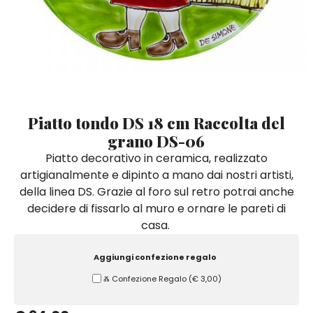
Quadri e Pannelli per Pareti
Scatole
Portatovaglioli
De Simone per Giusina
Tozzetti
Secchielli Portaghiaccio
Secchielli Portaghiaccio
Vasi
Tegamini
Sale e Pepe - Olio e Aceto
Vasi Mignon
Servizi di Piatti
Servizi di Piatti
Tozzetti
Secchielli Portaghiaccio
Set Sushi
Set Sushi
Sottopentola & Sottobottiglia
Sottopentola & Sottobottiglia
Vasi Mignon
Servizi di Piatti
Tazzine da Caffè con Piattino
Tazzine da Caffè con Piattino
Piatto tondo DS 18 cm Raccolta del
Set Sushi
grano DS-06
Tegami e Zuppiere
Tegami e Zuppiere
Sottopentola & Sottobottiglia
Piatto decorativo in ceramica, realizzato
Teiere
Teiere
artigianalmente e dipinto a mano dai nostri artisti,
Tazzine da Caffè con Piattino
Tovaglie
Tovaglie
della linea DS. Grazie al foro sul retro potrai anche
Tegami e Zuppiere
decidere di fissarlo al muro e ornare le pareti di
Tovagliette Americane & Sottopiatti
Tovagliette Americane & Sottopiatti
casa.
Teiere
Vassoi
Vassoi
Tovaglie
Aggiungi confezione regalo
Zuccheriere
Zuccheriere
Ⰶ Confezione Regalo
(
€ 3,00
)
Tovagliette Americane & Sottopiatti
Vassoi