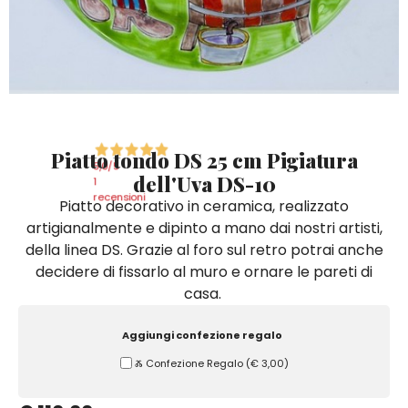
Quadri e Pannelli per Pareti
Scatole
Portatovaglioli
De Simone per Giusina
Tozzetti
Secchielli Portaghiaccio
Secchielli Portaghiaccio
Vasi
Tegamini
Sale e Pepe - Olio e Aceto
Vasi Mignon
Servizi di Piatti
Servizi di Piatti
Tozzetti
Secchielli Portaghiaccio
Set Sushi
Set Sushi
Sottopentola & Sottobottiglia
Sottopentola & Sottobottiglia
Vasi Mignon
Servizi di Piatti
Tazzine da Caffè con Piattino
Tazzine da Caffè con Piattino
Piatto tondo DS 25 cm Pigiatura
Set Sushi
5,0
/5
dell'Uva DS-10
Tegami e Zuppiere
Tegami e Zuppiere
1
Sottopentola & Sottobottiglia
recensioni
Piatto decorativo in ceramica, realizzato
Teiere
Teiere
artigianalmente e dipinto a mano dai nostri artisti,
Tazzine da Caffè con Piattino
Tovaglie
Tovaglie
della linea DS. Grazie al foro sul retro potrai anche
Tegami e Zuppiere
decidere di fissarlo al muro e ornare le pareti di
Tovagliette Americane & Sottopiatti
Tovagliette Americane & Sottopiatti
casa.
Teiere
Vassoi
Vassoi
Tovaglie
Aggiungi confezione regalo
Zuccheriere
Zuccheriere
Ⰶ Confezione Regalo
(
€ 3,00
)
Tovagliette Americane & Sottopiatti
Vassoi