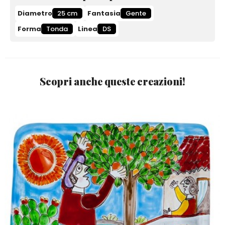
Diametro
25 cm
Fantasia
Gente
Forma
Tonda
Linea
DS
Scopri anche queste creazioni!