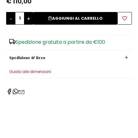
€ 110,00
Zuccheriere
-
+
AGGIUNGI AL CARRELLO
Spedizione gratuita a partire da €100
Spedizione & Reso
Guida alle dimensioni