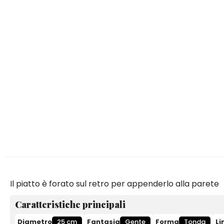
Il piatto è forato sul retro per appenderlo alla parete
Caratteristiche principali
Diametro
25 cm
Fantasia
Gente
Forma
Tonda
Li