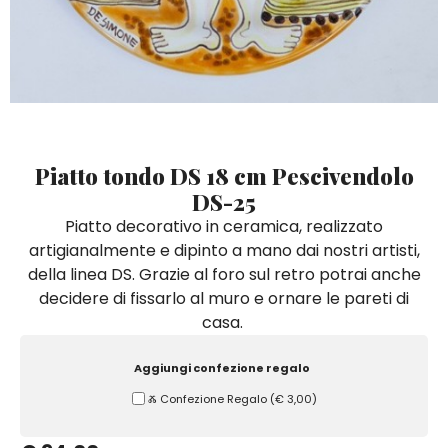
Quadri e Pannelli per Pareti
Scatole
Portatovaglioli
De Simone per Giusina
Tozzetti
Secchielli Portaghiaccio
Secchielli Portaghiaccio
Vasi
Tegamini
Sale e Pepe - Olio e Aceto
Vasi Mignon
Servizi di Piatti
Servizi di Piatti
Tozzetti
Secchielli Portaghiaccio
Set Sushi
Set Sushi
Sottopentola & Sottobottiglia
Sottopentola & Sottobottiglia
Vasi Mignon
Servizi di Piatti
Tazzine da Caffè con Piattino
Tazzine da Caffè con Piattino
Piatto tondo DS 18 cm Pescivendolo
Set Sushi
DS-25
Tegami e Zuppiere
Tegami e Zuppiere
Sottopentola & Sottobottiglia
Piatto decorativo in ceramica, realizzato
Teiere
Teiere
artigianalmente e dipinto a mano dai nostri artisti,
Tazzine da Caffè con Piattino
Tovaglie
Tovaglie
della linea DS. Grazie al foro sul retro potrai anche
Tegami e Zuppiere
decidere di fissarlo al muro e ornare le pareti di
Tovagliette Americane & Sottopiatti
Tovagliette Americane & Sottopiatti
casa.
Teiere
Vassoi
Vassoi
Tovaglie
Aggiungi confezione regalo
Zuccheriere
Zuccheriere
Ⰶ Confezione Regalo
(
€ 3,00
)
Tovagliette Americane & Sottopiatti
Vassoi