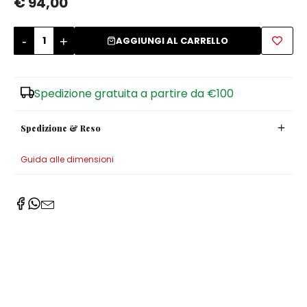
€ 94,00
Zuccheriere
-
+
AGGIUNGI AL CARRELLO
Spedizione gratuita a partire da €100
Spedizione & Reso
Guida alle dimensioni