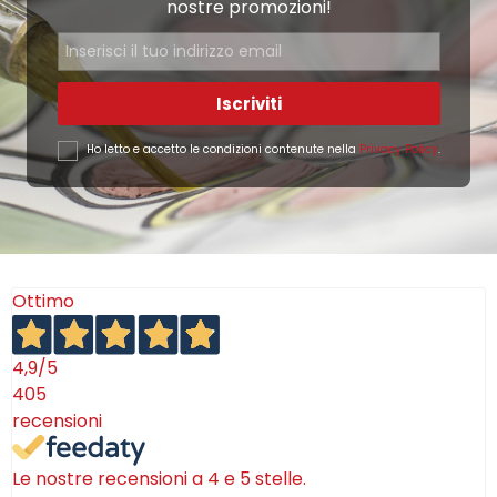
nostre promozioni!
Iscriviti
Ho letto e accetto le condizioni contenute nella
Privacy Policy
.
Ottimo
4,9
/5
405
recensioni
Le nostre recensioni a 4 e 5 stelle.