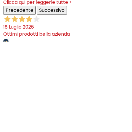
Clicca qui per leggerle tutte >
Precedente
Successivo
18 Luglio 2026
Ottimi prodotti bella azienda
Acquirente verificato
08 Luglio 2026
Consegna puntualissima, imballo perfetto. Sulle
ceramiche nulla dire se non semplicemente
STUPENDE!
Acquirente verificato
02 Luglio 2026
Efficaci! Ceramica bellissima arrivata intatta!