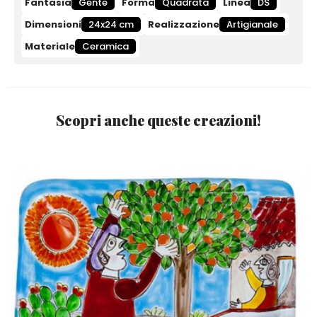
Fantasia
Gente
Forma
Quadrata
Linea
DS
Dimensioni
24x24 cm
Realizzazione
Artigianale
Materiale
Ceramica
Scopri anche queste creazioni!