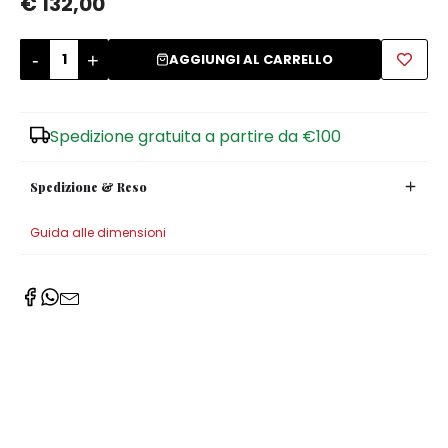
€ 132,00
Zuccheriere
-
+
AGGIUNGI AL CARRELLO
Spedizione gratuita a partire da €100
Spedizione & Reso
Guida alle dimensioni