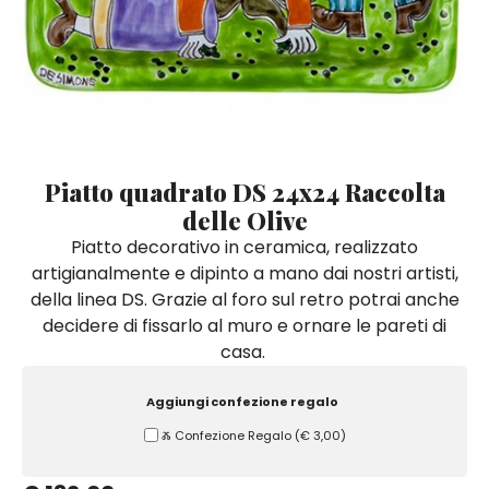
Quadri e Pannelli per Pareti
Scatole
Portatovaglioli
De Simone per Giusina
Tozzetti
Secchielli Portaghiaccio
Secchielli Portaghiaccio
Vasi
Tegamini
Sale e Pepe - Olio e Aceto
Vasi Mignon
Servizi di Piatti
Servizi di Piatti
Tozzetti
Secchielli Portaghiaccio
Set Sushi
Set Sushi
Sottopentola & Sottobottiglia
Sottopentola & Sottobottiglia
Vasi Mignon
Servizi di Piatti
Tazzine da Caffè con Piattino
Tazzine da Caffè con Piattino
Piatto quadrato DS 24x24 Raccolta
Set Sushi
delle Olive
Tegami e Zuppiere
Tegami e Zuppiere
Sottopentola & Sottobottiglia
Piatto decorativo in ceramica, realizzato
Teiere
Teiere
artigianalmente e dipinto a mano dai nostri artisti,
Tazzine da Caffè con Piattino
Tovaglie
Tovaglie
della linea DS. Grazie al foro sul retro potrai anche
Tegami e Zuppiere
decidere di fissarlo al muro e ornare le pareti di
Tovagliette Americane & Sottopiatti
Tovagliette Americane & Sottopiatti
casa.
Teiere
Vassoi
Vassoi
Tovaglie
Aggiungi confezione regalo
Zuccheriere
Zuccheriere
Ⰶ Confezione Regalo
(
€ 3,00
)
Tovagliette Americane & Sottopiatti
Vassoi