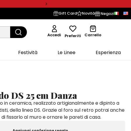
Gift Card
Novità
Negozi
Accedi
Carrello
Preferiti
Festività
Le Linee
Esperienza
ndo DS 25 cm Danza
o in ceramica, realizzato artigianalmente e dipinto a
isti, della linea DS. Grazie al foro sul retro potrai anche
di fissarlo al muro e ornare le pareti di casa.
Aggiungi confezione regalo