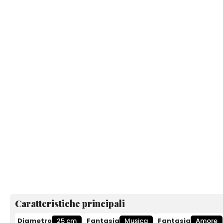
Caratteristiche principali
Diametro
25 cm
Fantasia
Musica
Fantasia
Amore