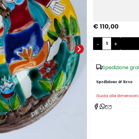
€ 110,00
-
+
Spedizione gra
Spedizione & Reso
Guida alle dimensioni