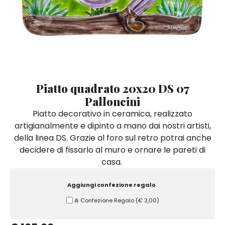
Quadri e Pannelli per Pareti
Scatole
Portatovaglioli
De Simone per Giusina
Tozzetti
Secchielli Portaghiaccio
Secchielli Portaghiaccio
Vasi
Tegamini
Sale e Pepe - Olio e Aceto
Vasi Mignon
Servizi di Piatti
Servizi di Piatti
Tozzetti
Secchielli Portaghiaccio
Set Sushi
Set Sushi
Sottopentola & Sottobottiglia
Sottopentola & Sottobottiglia
Vasi Mignon
Servizi di Piatti
Tazzine da Caffè con Piattino
Tazzine da Caffè con Piattino
Piatto quadrato 20x20 DS 07
Set Sushi
Palloncini
Tegami e Zuppiere
Tegami e Zuppiere
Sottopentola & Sottobottiglia
Piatto decorativo in ceramica, realizzato
Teiere
Teiere
artigianalmente e dipinto a mano dai nostri artisti,
Tazzine da Caffè con Piattino
Tovaglie
Tovaglie
della linea DS. Grazie al foro sul retro potrai anche
Tegami e Zuppiere
decidere di fissarlo al muro e ornare le pareti di
Tovagliette Americane & Sottopiatti
Tovagliette Americane & Sottopiatti
casa.
Teiere
Vassoi
Vassoi
Tovaglie
Aggiungi confezione regalo
Zuccheriere
Zuccheriere
Ⰶ Confezione Regalo
(
€ 3,00
)
Tovagliette Americane & Sottopiatti
Vassoi