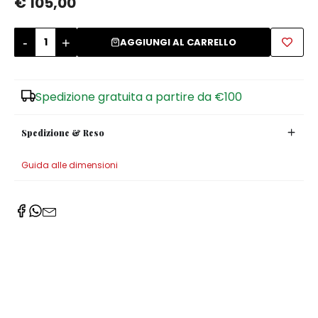
€ 105,00
Zuccheriere
-
+
AGGIUNGI AL CARRELLO
Spedizione gratuita a partire da €100
Spedizione & Reso
Guida alle dimensioni