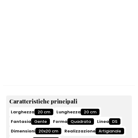
Caratteristiche principali
Larghezza
20 cm
Lunghezza
20 cm
Fantasia
Gente
Forma
Quadrata
Linea
DS
Dimensioni
20x20 cm
Realizzazione
Artigianale