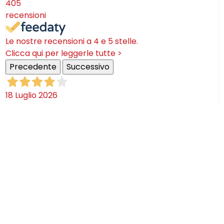
405
recensioni
Le nostre recensioni a 4 e 5 stelle.
Clicca qui per leggerle tutte >
Precedente
Successivo
18 Luglio 2026
Ottimi prodotti bella azienda
Acquirente verificato
08 Luglio 2026
Consegna puntualissima, imballo perfetto. Sulle
ceramiche nulla dire se non semplicemente
STUPENDE!