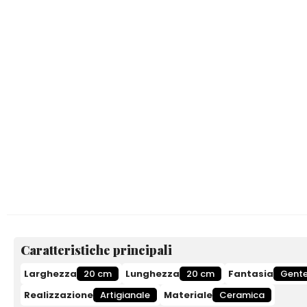
Caratteristiche principali
Larghezza
20 cm
Lunghezza
20 cm
Fantasia
Gent
Realizzazione
Artigianale
Materiale
Ceramica