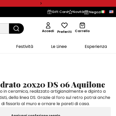
Gift Card
Novità
Negozi
Accedi
Carrello
Preferiti
Festività
Le Linee
Esperienza
adrato 20x20 DS 06 Aquilone
o in ceramica, realizzato artigianalmente e dipinto a
isti, della linea DS. Grazie al foro sul retro potrai anche
di fissarlo al muro e ornare le pareti di casa.
Aggiungi confezione regalo