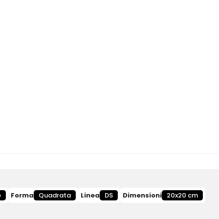
e
Forma
Quadrata
Linea
DS
Dimensioni
20x20 cm