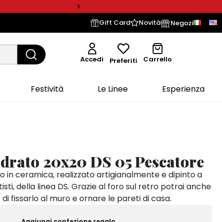
Gift Card
Novità
Negozi
Accedi
Carrello
Preferiti
Festività
Le Linee
Esperienza
adrato 20x20 DS 05 Pescatore
o in ceramica, realizzato artigianalmente e dipinto a
isti, della linea DS. Grazie al foro sul retro potrai anche
di fissarlo al muro e ornare le pareti di casa.
Aggiungi confezione regalo