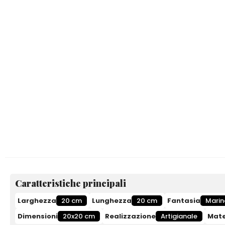
Caratteristiche principali
Larghezza
20 cm
Lunghezza
20 cm
Fantasia
Marin
Dimensioni
20x20 cm
Realizzazione
Artigianale
Mate