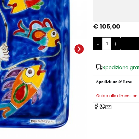
€ 105,00
-
+
Spedizione gra
Spedizione & Reso
Guida alle dimensioni