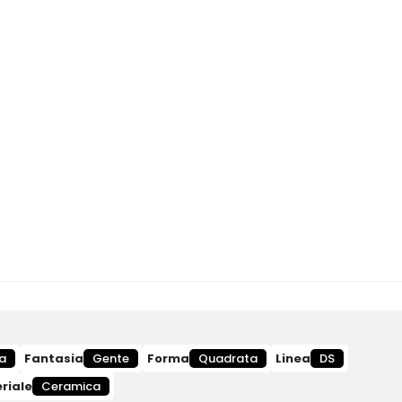
a
Fantasia
Gente
Forma
Quadrata
Linea
DS
riale
Ceramica