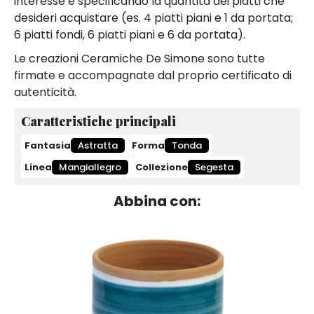
interesse e specificando la quantità dei piatti che
desideri acquistare (es. 4 piatti piani e 1 da portata;
6 piatti fondi, 6 piatti piani e 6 da portata).
Le creazioni Ceramiche De Simone sono tutte
firmate e accompagnate dal proprio certificato di
autenticità.
Caratteristiche principali
Fantasia
Astratta
Forma
Tonda
Linea
Mangiallegro
Collezione
Segesta
Abbina con: