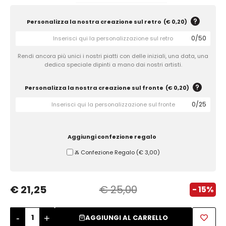
Zuccheriere
Personalizza la nostra creazione sul retro
(
€ 0,20
)
0
/
50
Rendi ancora più unici i nostri piatti con delle iniziali, una data, una
dedica speciale dipinti a mano dai nostri artisti.
Personalizza la nostra creazione sul fronte
(
€ 0,20
)
0
/
25
Aggiungi confezione regalo
Ⰶ Confezione Regalo
(
€ 3,00
)
€ 21,25
€ 25,00
- 15%
-
+
AGGIUNGI AL CARRELLO