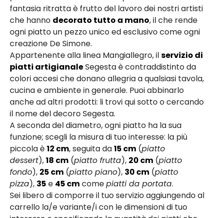
fantasia ritratta è frutto del lavoro dei nostri artisti
che hanno
decorato tutto a mano
, il che rende
ogni piatto un pezzo unico ed esclusivo come ogni
creazione De Simone.
Appartenente alla linea Mangiallegro, il
servizio di
piatti artigianale
Segesta è contraddistinto da
colori accesi che donano allegria a qualsiasi tavola,
cucina e ambiente in generale. Puoi abbinarlo
anche ad altri prodotti: li trovi qui sotto o cercando
il nome del decoro Segesta.
A seconda del diametro, ogni piatto ha la sua
funzione; scegli la misura di tuo interesse: la più
piccola è
12 cm
, seguita da
15 cm
(
piatto
dessert
),
18 cm
(
piatto frutta
),
20 cm
(
piatto
fondo
),
25 cm
(
piatto piano
),
30 cm
(
piatto
pizza
),
35
e
45 cm
come
piatti da portata
.
Sei libero di comporre il tuo servizio aggiungendo al
carrello la/e variante/i con le dimensioni di tuo