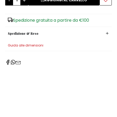
-
+
AGGIUNGI AL CARRELLO
Zuccheriere
Spedizione gratuita a partire da €100
Spedizione & Reso
Guida alle dimensioni