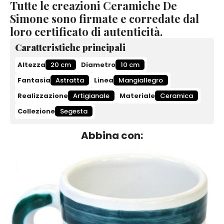
Tutte le creazioni Ceramiche De
Simone sono firmate e corredate dal
loro certificato di autenticità.
Caratteristiche principali
Altezza
20 cm
Diametro
10 cm
Fantasia
Astratta
Linea
Mangiallegro
Realizzazione
Artigianale
Materiale
Ceramica
Collezione
Segesta
Abbina con: