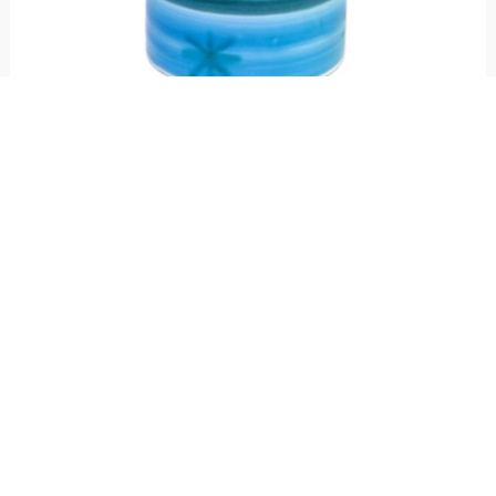
Portabottiglia o utensili Segesta
€ 69,00
Portabottiglie o utensili realizzato in ceramica e dipinto a mano con fantasia
Segesta, linea Mangiallegro.
Resta aggiornato!
Registrati adesso alla nostra newsletter per