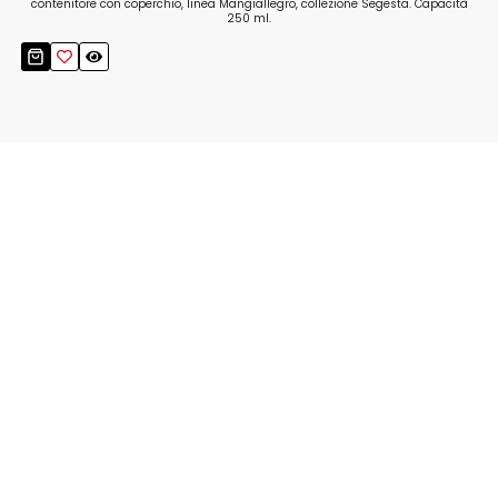
contenitore con coperchio, linea Mangiallegro, collezione Segesta. Capacità
250 ml.
Resta aggiornato!
Registrati adesso alla nostra newsletter per
ricevere il 10% di sconto sul tuo acquisto e le
nostre promozioni!
Iscriviti