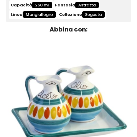
Capacità
250 ml
Fantasia
Astratta
Linea
Mangiallegro
Collezione
Segesta
Abbina con: