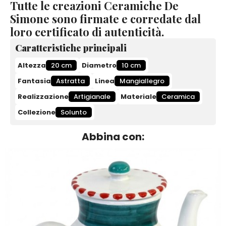
Tutte le creazioni Ceramiche De
Simone sono firmate e corredate dal
loro certificato di autenticità.
Caratteristiche principali
Altezza
20 cm
Diametro
10 cm
Fantasia
Astratta
Linea
Mangiallegro
Realizzazione
Artigianale
Materiale
Ceramica
Collezione
Solunto
Abbina con: