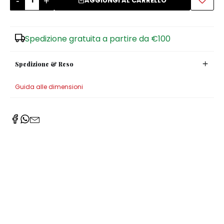
-
+
AGGIUNGI AL CARRELLO
Zuccheriere
Spedizione gratuita a partire da €100
Spedizione & Reso
Guida alle dimensioni