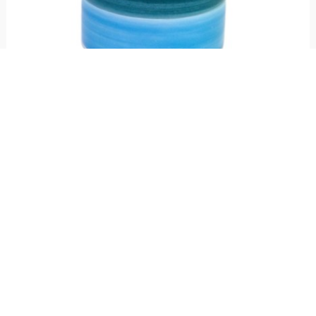
Portabottiglia o utensili Solunto
€ 69,00
Portabottiglie o utensili realizzato in ceramica e dipinto a mano con fantasia
Solunto, linea Mangiallegro.
Resta aggiornato!
Registrati adesso alla nostra newsletter per