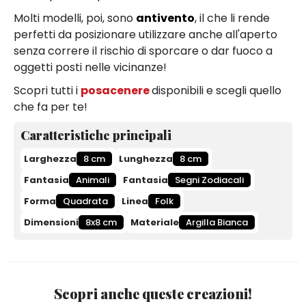
Molti modelli, poi, sono
antivento
, il che li rende
perfetti da posizionare utilizzare anche all'aperto
senza correre il rischio di sporcare o dar fuoco a
oggetti posti nelle vicinanze!
Scopri tutti i
posacenere
disponibili e scegli quello
che fa per te!
Caratteristiche principali
Larghezza
8 cm
Lunghezza
8 cm
Fantasia
Animali
Fantasia
Segni Zodiacali
Forma
Quadrata
Linea
Folk
Dimensioni
8x8 cm
Materiale
Argilla Bianca
Scopri anche queste creazioni!