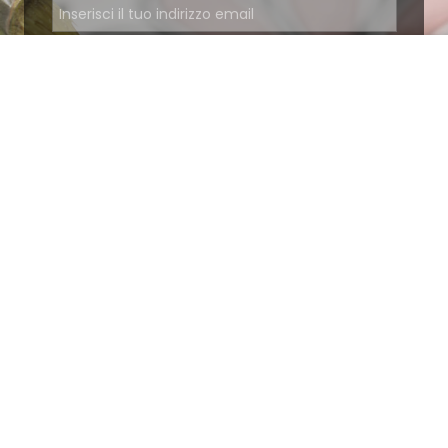
Iscriviti
Ho letto e accetto le condizioni contenute nella
Privacy Policy
.
Ottimo
4,9
/5
405
recensioni
Le nostre recensioni a 4 e 5 stelle.
Clicca qui per leggerle tutte >