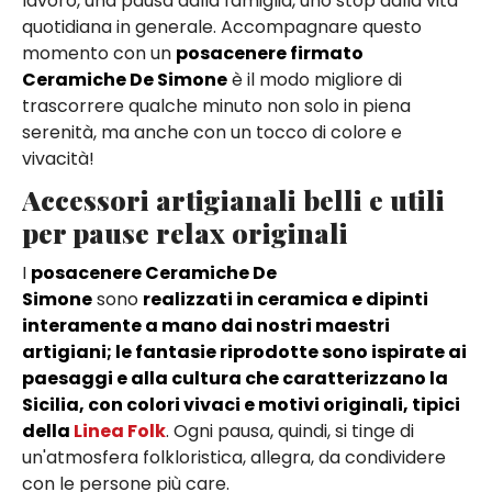
lavoro, una pausa dalla famiglia, uno stop dalla vita
quotidiana in generale. Accompagnare questo
momento con un
posacenere firmato
Ceramiche De Simone
è il modo migliore di
trascorrere qualche minuto non solo in piena
serenità, ma anche con un tocco di colore e
vivacità!
Accessori artigianali belli e utili
per pause relax originali
I
posacenere Ceramiche De
Simone
sono
realizzati in ceramica e dipinti
interamente a mano dai nostri maestri
artigiani; le fantasie riprodotte sono ispirate ai
paesaggi e alla cultura che caratterizzano la
Sicilia, con colori vivaci e motivi originali, tipici
della
Linea Folk
. Ogni pausa, quindi, si tinge di
un'atmosfera folkloristica, allegra, da condividere
con le persone più care.