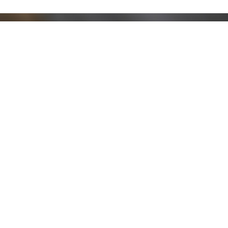
Resta aggiornato!
Registrati adesso alla nostra newsletter per
ricevere il 10% di sconto sul tuo acquisto e le
nostre promozioni!
Iscriviti
Ho letto e accetto le condizioni contenute nella
Privacy Policy
.