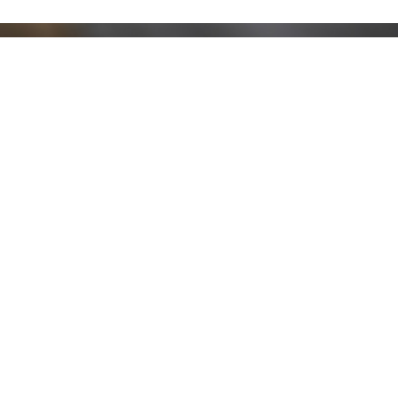
Resta aggiornato!
Registrati adesso alla nostra newsletter per
ricevere il 10% di sconto sul tuo acquisto e le
nostre promozioni!
Iscriviti
Ho letto e accetto le condizioni contenute nella
Privacy Policy
.