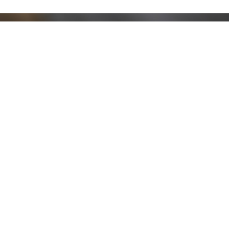
Resta aggiornato!
Registrati adesso alla nostra newsletter per
ricevere il 10% di sconto sul tuo acquisto e le
nostre promozioni!
Iscriviti
Ho letto e accetto le condizioni contenute nella
Privacy Policy
.