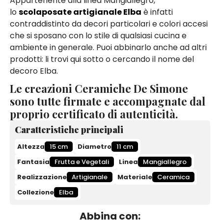
Appartenente alla linea Mangiallegro,
lo
scolaposate artigianale Elba
è infatti
contraddistinto da decori particolari e colori accesi
che si sposano con lo stile di qualsiasi cucina e
ambiente in generale. Puoi abbinarlo anche ad altri
prodotti: li trovi qui sotto o cercando il nome del
decoro Elba.
Le creazioni Ceramiche De Simone
sono tutte firmate e accompagnate dal
proprio certificato di autenticità.
Caratteristiche principali
Altezza
15 cm
Diametro
11 cm
Fantasia
Frutta e Vegetali
Linea
Mangiallegro
Realizzazione
Artigianale
Materiale
Ceramica
Collezione
Elba
Abbina con: