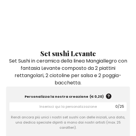
Quadri e Pannelli per Pareti
Scatole
Portatovaglioli
De Simone per Giusina
Tozzetti
Secchielli Portaghiaccio
Secchielli Portaghiaccio
Vasi
Tegamini
Sale e Pepe - Olio e Aceto
Vasi Mignon
Servizi di Piatti
Servizi di Piatti
Tozzetti
Secchielli Portaghiaccio
Set Sushi
Set Sushi
Sottopentola & Sottobottiglia
Sottopentola & Sottobottiglia
Vasi Mignon
Servizi di Piatti
Tazzine da Caffè con Piattino
Tazzine da Caffè con Piattino
Set sushi Levante
Set Sushi
Set Sushi in ceramica della linea Mangiallegro con
Tegami e Zuppiere
Tegami e Zuppiere
Sottopentola & Sottobottiglia
fantasia Levante composto da 2 piattini
Teiere
Teiere
rettangolari, 2 ciotoline per salsa e 2 poggia-
Tazzine da Caffè con Piattino
Tovaglie
Tovaglie
bacchetta.
Tegami e Zuppiere
Tovagliette Americane & Sottopiatti
Tovagliette Americane & Sottopiatti
Personalizza la nostra creazione
(
€ 0,20
)
Teiere
Vassoi
Vassoi
0
/
25
Tovaglie
Zuccheriere
Zuccheriere
Rendi ancora più unici i nostri set sushi con delle iniziali, una data,
una dedica speciale dipinti a mano dai nostri artisti (max. 25
Tovagliette Americane & Sottopiatti
caratteri).
Vassoi