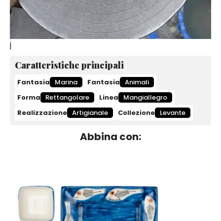
j
Caratteristiche principali
Fantasia
Marina
Fantasia
Animali
Forma
Rettangolare
Linea
Mangiallegro
Realizzazione
Artigianale
Collezione
Levante
Abbina con: