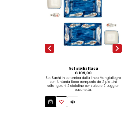
Set sushi Itaca
€ 109,00
Set Sushi in ceramica della linea Mangiallegro
Set 
con fantasia Itaca composto da 2 piattini
rett
rettangolari, 2 ciotoline per salsa e 2 poggia-
bacch
bacchetta.