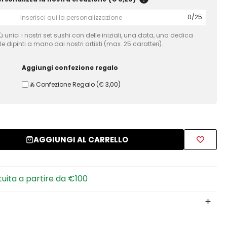
0
/
25
unici i nostri set sushi con delle iniziali, una data, una dedica
e dipinti a mano dai nostri artisti (max. 25 caratteri).
Aggiungi confezione regalo
Ⰶ Confezione Regalo
(
€ 3,00
)
AGGIUNGI AL CARRELLO
tuita a partire da €100