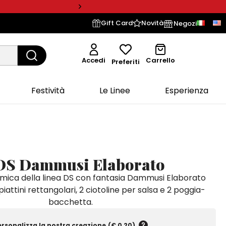
Gift Card
Novità
Negozi
Accedi
Carrello
Preferiti
Festività
Le Linee
Esperienza
 DS Dammusi Elaborato
ramica della linea DS con fantasia Dammusi Elaborato
attini rettangolari, 2 ciotoline per salsa e 2 poggia-
bacchetta.
ersonalizza la nostra creazione
(
€ 0,20
)