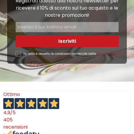
Registrati adesso alla nostra newsletter per
ricevere il 10% di sconto sul tuo acquisto e le
nostre promozioni!
Iscriviti
Ho letto e accetto le condizioni contenute nella
Privacy Policy
.
Ottimo
4,9
/5
405
recensioni