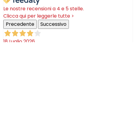
Le nostre recensioni a 4 e 5 stelle.
Clicca qui per leggerle tutte >
Precedente
Successivo
18 Luglio 2026
Ottimi prodotti bella azienda
Acquirente verificato
08 Luglio 2026
Consegna puntualissima, imballo perfetto. Sulle
ceramiche nulla dire se non semplicemente
STUPENDE!
Acquirente verificato