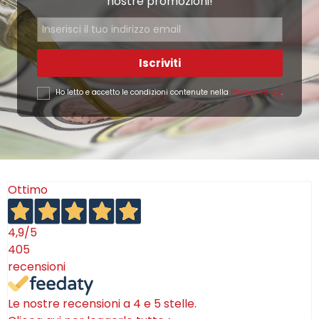
nostre promozioni!
Iscriviti
Ho letto e accetto le condizioni contenute nella
Privacy Policy
.
Ottimo
4,9
/5
405
recensioni
Le nostre recensioni a 4 e 5 stelle.