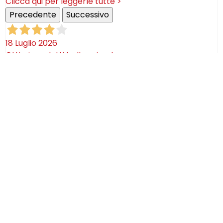
Clicca qui per leggerle tutte >
Precedente
Successivo
18 Luglio 2026
Ottimi prodotti bella azienda
Acquirente verificato
08 Luglio 2026
Consegna puntualissima, imballo perfetto. Sulle
ceramiche nulla dire se non semplicemente
STUPENDE!
Acquirente verificato
02 Luglio 2026
Efficaci! Ceramica bellissima arrivata intatta!