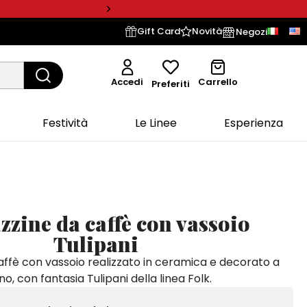
Gift Card
Novità
Negozi
Accedi
Carrello
Preferiti
Festività
Le Linee
Esperienza
zzine da caffè con vassoio
Tulipani
affè con vassoio realizzato in ceramica e decorato a
o, con fantasia Tulipani della linea Folk.