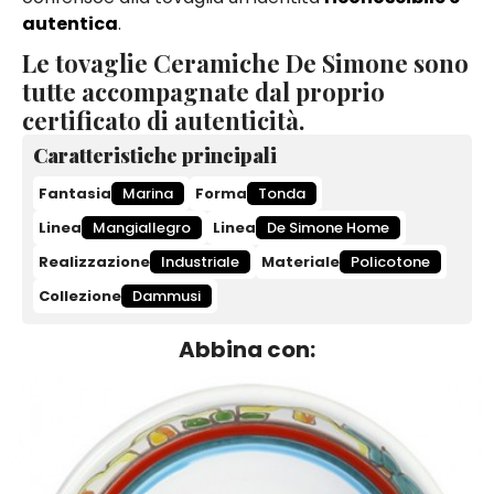
autentica
.
Le tovaglie Ceramiche De Simone sono
tutte accompagnate dal proprio
certificato di autenticità.
Caratteristiche principali
Fantasia
Marina
Forma
Tonda
Linea
Mangiallegro
Linea
De Simone Home
Realizzazione
Industriale
Materiale
Policotone
Collezione
Dammusi
Abbina con: