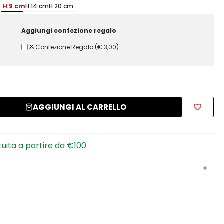
H 9 cm
H 14 cm
H 20 cm
Aggiungi confezione regalo
Ⰶ Confezione Regalo
(
€ 3,00
)
AGGIUNGI AL CARRELLO
tuita a partire da €100