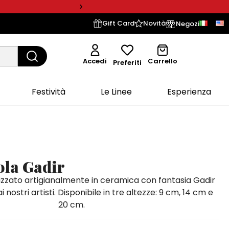
Gift Card
Novità
Negozi
Accedi
Carrello
Preferiti
Festività
Le Linee
Esperienza
ola Gadir
izzato artigianalmente in ceramica con fantasia Gadir
 nostri artisti. Disponibile in tre altezze: 9 cm, 14 cm e
20 cm.