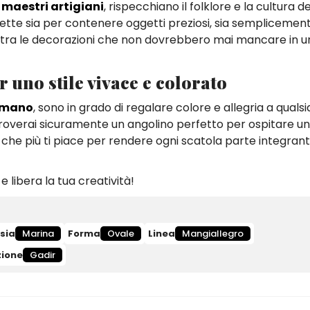
 maestri artigiani
, rispecchiano il folklore e la cultura de
erfette sia per contenere oggetti preziosi, sia semplicemen
no tra le decorazioni che non dovrebbero mai mancare in 
r uno stile vivace e colorato
a mano
, sono in grado di regalare colore e allegria a qualsi
, troverai sicuramente un angolino perfetto per ospitare u
a che più ti piace per rendere ogni scatola parte integrant
 e libera la tua creatività!
sia
Marina
Forma
Ovale
Linea
Mangiallegro
zione
Gadir