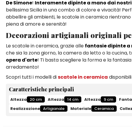
De Simone
!
Interamente dipinte a mano dai nostri
bellissima Sicilia in una combo di colore e vivacità! P
abbellire gli ambienti, le scatole in ceramica rientra
piena di amore e serenità!
Decorazioni artigianali originali pe
Le scatole in ceramica, grazie alle
fantasie dipinte 
che sia la zona giorno, la camera da letto o la cucina
opera d'arte
! Ti basta scegliere la forma e la fantasi
arredamento!
Scopri tutti i modelli di
scatole in ceramica
disponibili
Caratteristiche principali
Altezza
20 cm
Altezza
14 cm
Altezza
9 cm
Fanta
Realizzazione
Artigianale
Materiale
Ceramica
Colle