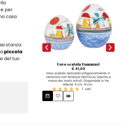
lla
te per
una casa
asi stanza:
na
piccola
e del tuo
Uovo scatola Dammusi
€ 41,00
Uovo scatola realizzato artigianalmente in
Uo
ceramica con fantasia Dammusi dipinta a
cera
mano dai nostri artisti. Disponibile in tre
ma
altezze: 9 cm, 14 cm...
1
voti