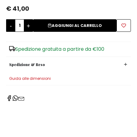
€ 41,00
Zuccheriere
-
+
AGGIUNGI AL CARRELLO
Spedizione gratuita a partire da €100
Spedizione & Reso
Guida alle dimensioni