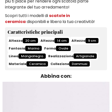
più ti piace per rendere ogni scatola parte
integrante del tuo arredamento!
Scopri tutti i modelli di
scatole in
ceramica
disponibili e libera la tua creatività!
Caratteristiche principali
Altezza
20 cm
Altezza
14 cm
Altezza
9 cm
Fantasia
Marina
Forma
Ovale
Linea
Mangiallegro
Realizzazione
Artigianale
Materiale
Ceramica
Collezione
Dammusi
Abbina con: