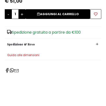
€ 51,00
Zuccheriere
-
+
AGGIUNGI AL CARRELLO
Spedizione gratuita a partire da €100
Spedizione & Reso
Guida alle dimensioni