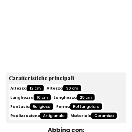
Caratteristiche principali
Altezza
12 cm
Altezza
30 cm
Lunghezza
10 cm
Lunghezza
25 cm
Fantasia
Religiosa
Forma
Rettangolare
Realizzazione
Artigianale
Materiale
Ceramica
Abbina con: