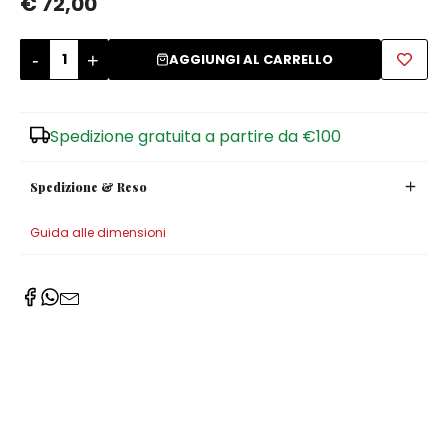
€ 72,00
Zuccheriere
-
+
AGGIUNGI AL CARRELLO
Spedizione gratuita a partire da €100
Spedizione & Reso
Guida alle dimensioni