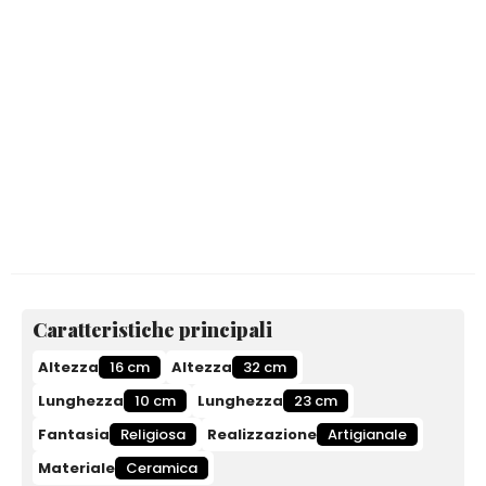
Caratteristiche principali
Altezza
16 cm
Altezza
32 cm
Lunghezza
10 cm
Lunghezza
23 cm
Fantasia
Religiosa
Realizzazione
Artigianale
Materiale
Ceramica