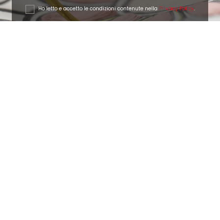
Ho letto e accetto le condizioni contenute nella
Privacy Policy
.
Ottimo
4,9
/5
405
recensioni
Le nostre recensioni a 4 e 5 stelle.
Clicca qui per leggerle tutte >
Precedente
Successivo
18 Luglio 2026
Ottimi prodotti bella azienda