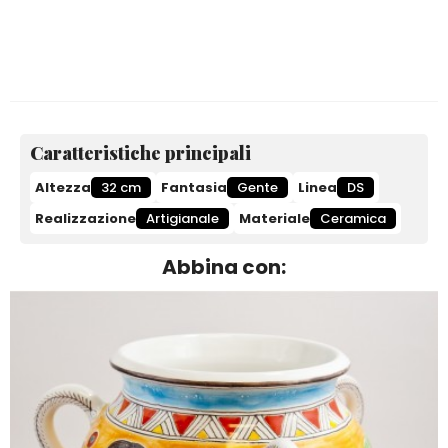
Caratteristiche principali
Altezza
32 cm
Fantasia
Gente
Linea
DS
Realizzazione
Artigianale
Materiale
Ceramica
Abbina con: