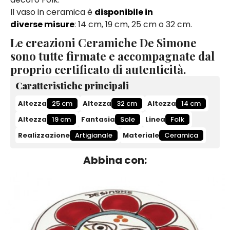
Il vaso in ceramica è
disponibile in
diverse misure
: 14 cm, 19 cm, 25 cm o 32 cm.
Le creazioni Ceramiche De Simone
sono tutte firmate e accompagnate dal
proprio certificato di autenticità.
Caratteristiche principali
Altezza
25 cm
Altezza
32 cm
Altezza
14 cm
Altezza
19 cm
Fantasia
Sole
Linea
Folk
Realizzazione
Artigianale
Materiale
Ceramica
Abbina con: