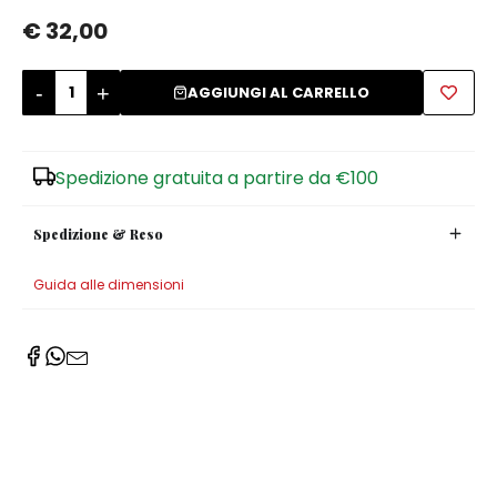
€ 32,00
Zuccheriere
-
+
AGGIUNGI AL CARRELLO
Spedizione gratuita a partire da €100
Spedizione & Reso
Guida alle dimensioni