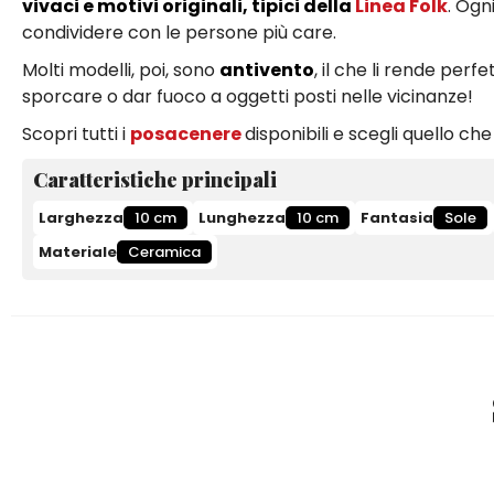
vivaci e motivi originali, tipici della
Linea Folk
. Ogn
condividere con le persone più care.
Molti modelli, poi, sono
antivento
, il che li rende perf
sporcare o dar fuoco a oggetti posti nelle vicinanze!
Scopri tutti i
posacenere
disponibili e scegli quello che
Caratteristiche principali
Larghezza
10 cm
Lunghezza
10 cm
Fantasia
Sole
Materiale
Ceramica