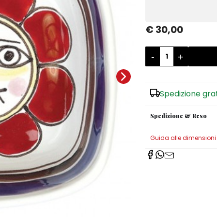
€ 30,00
-
+
Spedizione gra
Spedizione & Reso
Guida alle dimensioni