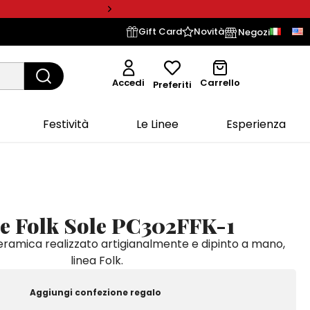
Gift Card
Novità
Negozi
Accedi
Carrello
Preferiti
Festività
Le Linee
Esperienza
e Folk Sole PC302FFK-1
ramica realizzato artigianalmente e dipinto a mano,
linea Folk.
Aggiungi confezione regalo