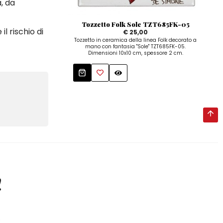
a, da
Tozzetto Folk Sole TZT685FK-05
P
il rischio di
€ 25,00
Tozzetto in ceramica della linea Folk decorato a
mano con fantasia "Sole" TZT685FK-05.
arti
Dimensioni 10x10 cm, spessore 2 cm.
Dispo
!