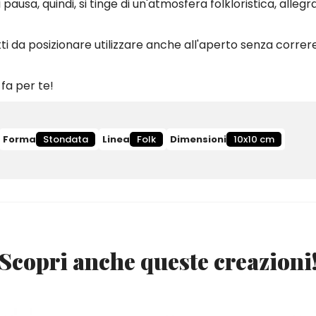
i pausa, quindi, si tinge di un'atmosfera folkloristica, allegr
etti da posizionare utilizzare anche all'aperto senza correre 
 fa per te!
Forma
Stondata
Linea
Folk
Dimensioni
10x10 cm
Scopri anche queste creazioni