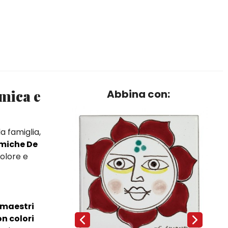
amica e
Abbina con:
a famiglia,
miche De
olore e
 maestri
on colori