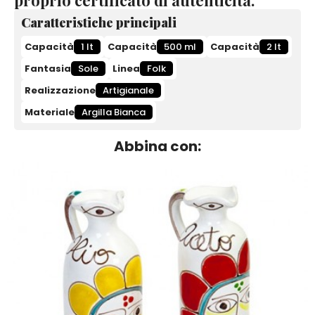
Caratteristiche principali
Capacità
1 lt
Capacità
500 ml
Capacità
2 lt
Fantasia
Sole
Linea
Folk
Realizzazione
Artigianale
Materiale
Argilla Bianca
Abbina con: