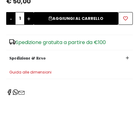
€ 50,00
Zuccheriere
-
+
AGGIUNGI AL CARRELLO
Spedizione gratuita a partire da €100
Spedizione & Reso
Guida alle dimensioni