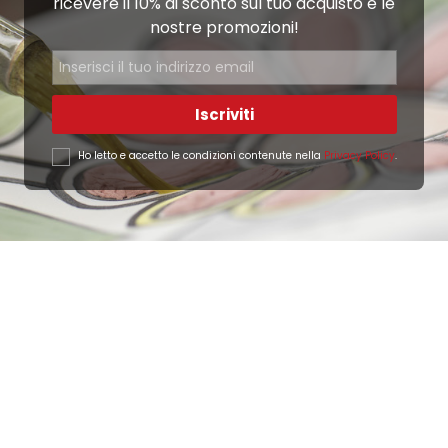
ricevere il 10% di sconto sul tuo acquisto e le
nostre promozioni!
Iscriviti
Ho letto e accetto le condizioni contenute nella
Privacy Policy
.
Ottimo
4,9
/5
405
recensioni