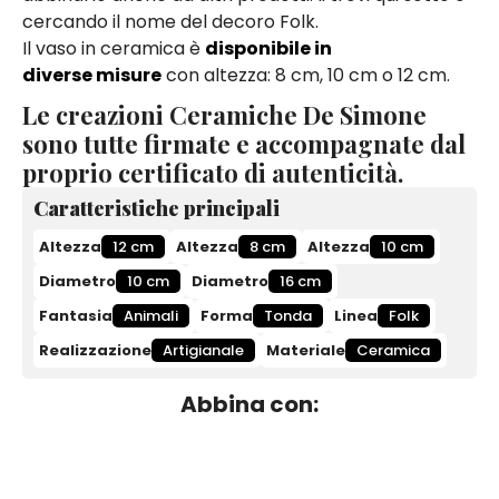
cercando il nome del decoro Folk.
Il vaso in ceramica è
disponibile in
diverse misure
con altezza: 8 cm, 10 cm o 12 cm.
Le creazioni Ceramiche De Simone
sono tutte firmate e accompagnate dal
proprio certificato di autenticità.
Caratteristiche principali
Altezza
12 cm
Altezza
8 cm
Altezza
10 cm
Diametro
10 cm
Diametro
16 cm
Fantasia
Animali
Forma
Tonda
Linea
Folk
Realizzazione
Artigianale
Materiale
Ceramica
Abbina con: