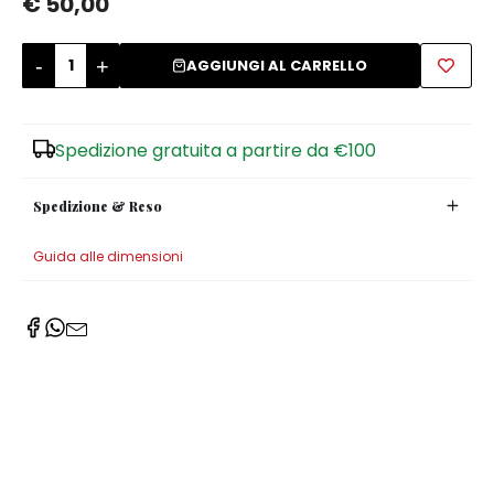
€ 50,00
Zuccheriere
-
+
AGGIUNGI AL CARRELLO
Spedizione gratuita a partire da €100
Spedizione & Reso
Guida alle dimensioni