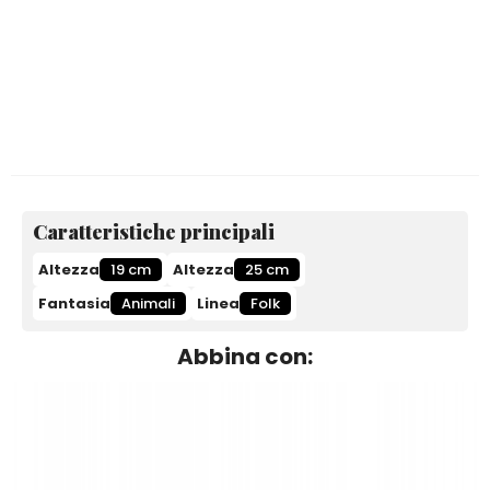
Caratteristiche principali
Altezza
19 cm
Altezza
25 cm
Fantasia
Animali
Linea
Folk
Abbina con: