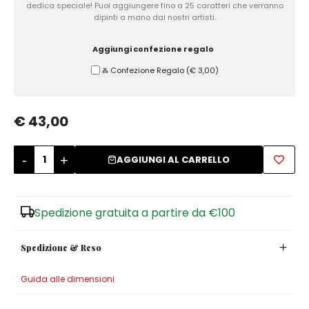
dedica speciale! Puoi aggiungere fino a 25 caratteri che verranno
dipinti a mano dai nostri artisti.
Zuccheriere
Aggiungi confezione regalo
Ⰶ Confezione Regalo
(
€ 3,00
)
€ 43,00
-
+
AGGIUNGI AL CARRELLO
Spedizione gratuita a partire da €100
Spedizione & Reso
Guida alle dimensioni