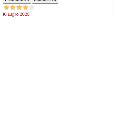
18 Luglio 2026
Ottimi prodotti bella azienda
Acquirente verificato
08 Luglio 2026
Consegna puntualissima, imballo perfetto. Sulle
ceramiche nulla dire se non semplicemente
STUPENDE!
Acquirente verificato
02 Luglio 2026
Efficaci! Ceramica bellissima arrivata intatta!