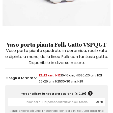
Quadri e Pannelli per Pareti
Scatole
Portatovaglioli
De Simone per Giusina
Tozzetti
Secchielli Portaghiaccio
Secchielli Portaghiaccio
Vasi
Tegamini
Sale e Pepe - Olio e Aceto
Vasi Mignon
Servizi di Piatti
Servizi di Piatti
Tozzetti
Secchielli Portaghiaccio
Set Sushi
Set Sushi
Sottopentola & Sottobottiglia
Sottopentola & Sottobottiglia
Vasi Mignon
Servizi di Piatti
Tazzine da Caffè con Piattino
Tazzine da Caffè con Piattino
Vaso porta pianta Folk Gatto VSPQGT
Set Sushi
Vaso porta pianta quadrato in ceramica, realizzato
Tegami e Zuppiere
Tegami e Zuppiere
Sottopentola & Sottobottiglia
e dipinto a mano, della linea Folk con fantasia gatto.
Teiere
Teiere
Disponibile in diverse misure.
Tazzine da Caffè con Piattino
Tovaglie
Tovaglie
Tegami e Zuppiere
12x12 cm; H12
16x16 cm; H16
20x20 cm; H21
Tovagliette Americane & Sottopiatti
Tovagliette Americane & Sottopiatti
Scegli il formato:
25x25 cm; H25
30x30 cm; H28
Teiere
Vassoi
Vassoi
Tovaglie
Personalizza la nostra creazione
(
€ 0,20
)
Zuccheriere
Zuccheriere
Tovagliette Americane & Sottopiatti
0
/
25
Rendi ancora più unici i nostri vasi con delle iniziali, una data, una
Vassoi