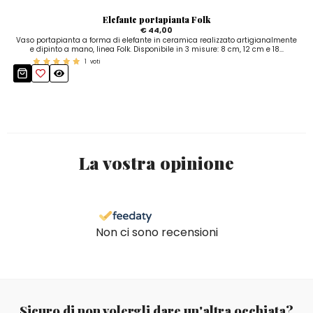
Elefante portapianta Folk
€ 44,00
Vaso portapianta a forma di elefante in ceramica realizzato artigianalmente
e dipinto a mano, linea Folk. Disponibile in 3 misure: 8 cm, 12 cm e 18...
1
voti
La vostra opinione
Non ci sono recensioni
Sicuro di non volergli dare un'altra occhiata?