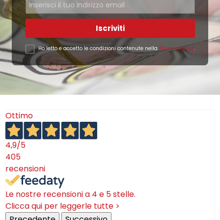
Iscriviti
Ho letto e accetto le condizioni contenute nella
Privacy Policy
.
Ottimo
4,9
/5
405
recensioni
Le nostre recensioni a 4 e 5 stelle.
Clicca qui per leggerle tutte >
Precedente
Successivo