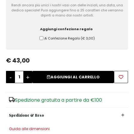
Rendi ancora più unici i nostri vasi con delle iniziali, una data, una
Zuccheriere
dedica speciale! Puoi aggiungere fino a 25 caratteri che verranno
dipinti a mano dai nostri artisti.
Aggiungi confezione regalo
Ⰶ Confezione Regalo
(
€ 3,00
)
€ 43,00
-
+
AGGIUNGI AL CARRELLO
Spedizione gratuita a partire da €100
Spedizione & Reso
Guida alle dimensioni