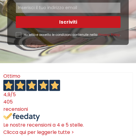
Iscriviti
Ho letto e accetto le condizioni contenute nella
Privacy Policy
.
Ottimo
4,9
/5
405
recensioni
Le nostre recensioni a 4 e 5 stelle.
Clicca qui per leggerle tutte >