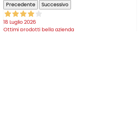
Precedente
Successivo
18 Luglio 2026
Ottimi prodotti bella azienda
Acquirente verificato
08 Luglio 2026
Consegna puntualissima, imballo perfetto. Sulle
ceramiche nulla dire se non semplicemente
STUPENDE!
Acquirente verificato
02 Luglio 2026
Efficaci! Ceramica bellissima arrivata intatta!