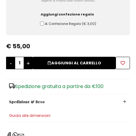
dipinti a mano dai nostri artisti.
Zuccheriere
Aggiungi confezione regalo
Ⰶ Confezione Regalo
(
€ 3,00
)
€ 55,00
-
+
AGGIUNGI AL CARRELLO
Spedizione gratuita a partire da €100
Spedizione & Reso
Guida alle dimensioni