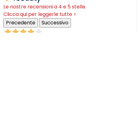
Le nostre recensioni a 4 e 5 stelle.
Clicca qui per leggerle tutte >
Precedente
Successivo
18 Luglio 2026
Ottimi prodotti bella azienda
Acquirente verificato
08 Luglio 2026
Consegna puntualissima, imballo perfetto. Sulle
ceramiche nulla dire se non semplicemente
STUPENDE!
Acquirente verificato