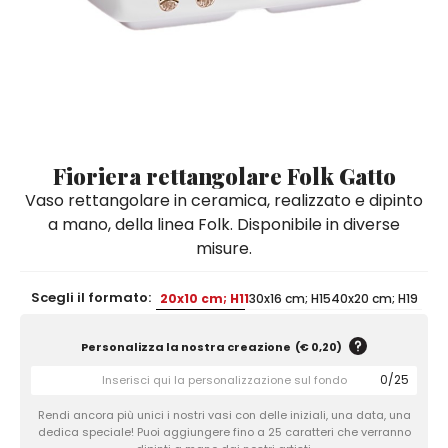
Quadri e Pannelli per Pareti
Scatole
Portatovaglioli
De Simone per Giusina
Tozzetti
Secchielli Portaghiaccio
Secchielli Portaghiaccio
Vasi
Tegamini
Sale e Pepe - Olio e Aceto
Vasi Mignon
Servizi di Piatti
Servizi di Piatti
Tozzetti
Secchielli Portaghiaccio
Set Sushi
Set Sushi
Sottopentola & Sottobottiglia
Sottopentola & Sottobottiglia
Vasi Mignon
Servizi di Piatti
Tazzine da Caffè con Piattino
Tazzine da Caffè con Piattino
Fioriera rettangolare Folk Gatto
Set Sushi
Vaso rettangolare in ceramica, realizzato e dipinto
Tegami e Zuppiere
Tegami e Zuppiere
Sottopentola & Sottobottiglia
a mano, della linea Folk. Disponibile in diverse
Teiere
Teiere
misure.
Tazzine da Caffè con Piattino
Tovaglie
Tovaglie
Tegami e Zuppiere
Scegli il formato:
20x10 cm; H11
30x16 cm; H15
40x20 cm; H19
Tovagliette Americane & Sottopiatti
Tovagliette Americane & Sottopiatti
Teiere
Vassoi
Vassoi
Personalizza la nostra creazione
(
€ 0,20
)
Tovaglie
Zuccheriere
Zuccheriere
0
/
25
Tovagliette Americane & Sottopiatti
Rendi ancora più unici i nostri vasi con delle iniziali, una data, una
dedica speciale! Puoi aggiungere fino a 25 caratteri che verranno
Vassoi