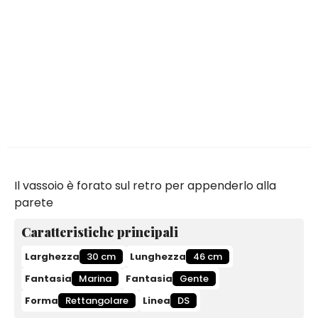
Il vassoio è forato sul retro per appenderlo alla
parete
Caratteristiche principali
Larghezza
30 cm
Lunghezza
46 cm
Fantasia
Marina
Fantasia
Gente
Forma
Rettangolare
Linea
DS