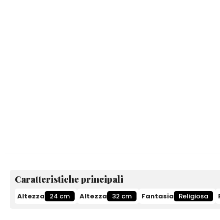
Caratteristiche principali
Altezza
24 cm
Altezza
32 cm
Fantasia
Religiosa