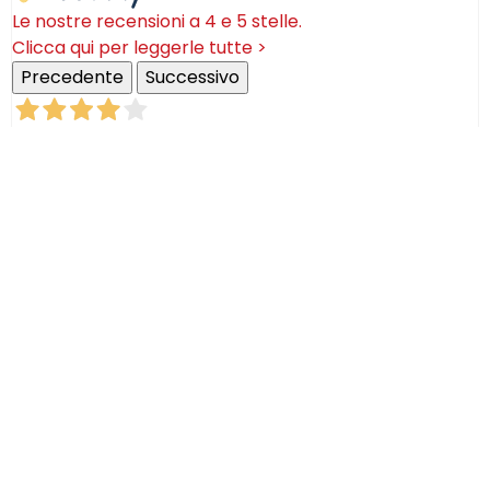
Le nostre recensioni a 4 e 5 stelle.
Clicca qui per leggerle tutte >
Precedente
Successivo
18 Luglio 2026
Ottimi prodotti bella azienda
Acquirente verificato
08 Luglio 2026
Consegna puntualissima, imballo perfetto. Sulle
ceramiche nulla dire se non semplicemente
STUPENDE!
Acquirente verificato