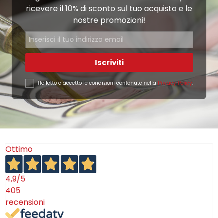
ricevere il 10% di sconto sul tuo acquisto e le
nostre promozioni!
Iscriviti
Ho letto e accetto le condizioni contenute nella
Privacy Policy
.
Ottimo
4,9
/5
405
recensioni