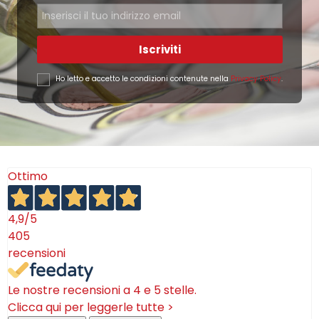
Iscriviti
Ho letto e accetto le condizioni contenute nella
Privacy Policy
.
Ottimo
4,9
/5
405
recensioni
Le nostre recensioni a 4 e 5 stelle.
Clicca qui per leggerle tutte >