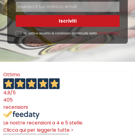
Iscriviti
Ho letto e accetto le condizioni contenute nella
Privacy Policy
.
Ottimo
4,9
/5
405
recensioni
Le nostre recensioni a 4 e 5 stelle.
Clicca qui per leggerle tutte >