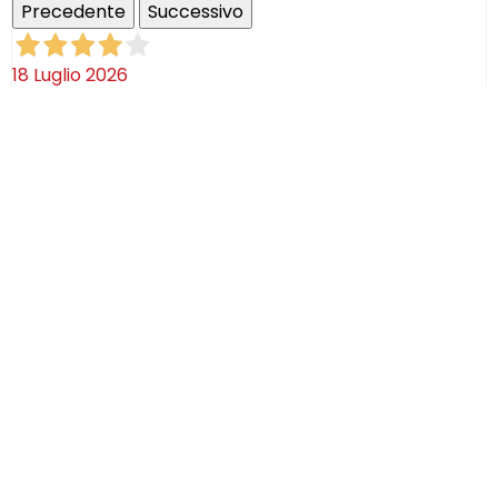
Precedente
Successivo
18 Luglio 2026
Ottimi prodotti bella azienda
Acquirente verificato
08 Luglio 2026
Consegna puntualissima, imballo perfetto. Sulle
ceramiche nulla dire se non semplicemente
STUPENDE!
Acquirente verificato
02 Luglio 2026
Efficaci! Ceramica bellissima arrivata intatta!